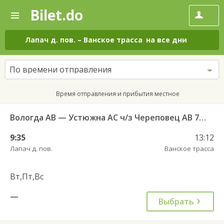
Bilet.do
—
Bilet.do
Поиск
и
покупка
Лапач д. пов.
–
Ванское трасса
на все дни
билетов
на
автобус
По времени отправления
онлайн
Время отправления и прибытия местное
Вологда АВ — Устюжна АС ч/з Череповец АВ 762
9:35
13:12
Лапач д. пов.
Ванское трасса
Вт,Пт,Вс
—
Выбрать