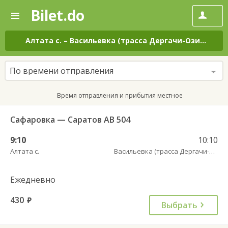
Bilet.do
—
Bilet.do
Поиск
и
покупка
Алтата с.
–
Васильевка (трасса Дергачи-Озинки)
н
билетов
на
автобус
По времени отправления
онлайн
Время отправления и прибытия местное
Сафаровка — Саратов АВ 504
9:10
10:10
Алтата с.
Васильевка (трасса Дергачи-Озинки)
Ежедневно
430
руб.
Выбрать