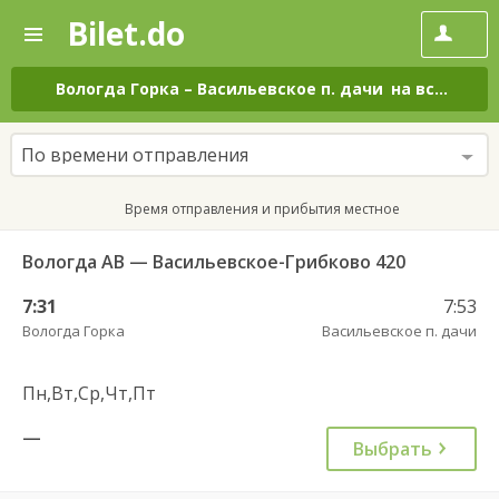
Bilet.do
—
Bilet.do
Поиск
и
покупка
Вологда Горка
–
Васильевское п. дачи
на все дни
билетов
на
автобус
По времени отправления
онлайн
Время отправления и прибытия местное
Вологда АВ — Васильевское-Грибково 420
7:31
7:53
Вологда Горка
Васильевское п. дачи
Пн,Вт,Ср,Чт,Пт
—
Выбрать