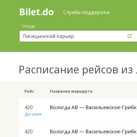
Bilet.do
—
Bilet.do
Поиск
Служба поддержки
и
покупка
Откуда
билетов
на
автобус
онлайн
Расписание рейсов
из 
Рейс
Название маршрута
420
Вол
Детали
420
Вол