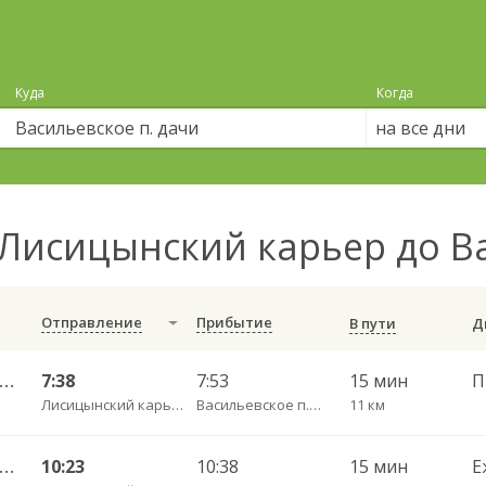
Куда
Когда
на все дни
Лисицынский карьер до В
Отправление
Прибытие
В пути
огда АВ — Васильевское-Грибково 420
7:38
7:53
15 мин
Лисицынский карьер
Васильевское п. дачи
11 км
огда АВ — Васильевское-Грибково 420
10:23
10:38
15 мин
Е