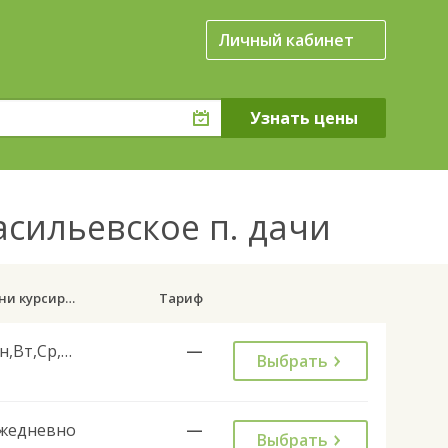
Личный кабинет
асильевское п. дачи
Дни курсирования
Тариф
Пн,Вт,Ср,Чт,Пт
—
Выбрать
жедневно
—
Выбрать