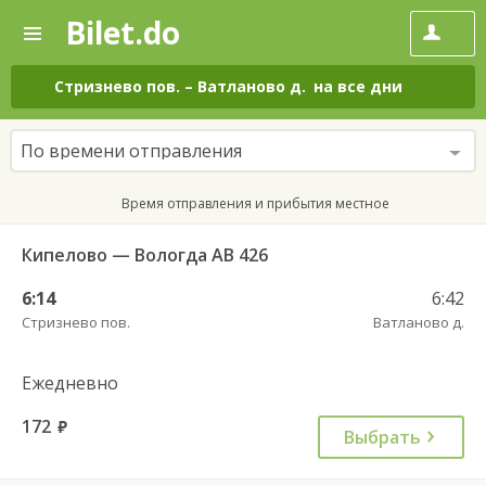
Bilet.do
—
Bilet.do
Поиск
и
покупка
Стризнево пов.
–
Ватланово д.
на все дни
билетов
на
автобус
По времени отправления
онлайн
Время отправления и прибытия местное
Кипелово — Вологда АВ 426
6:14
6:42
Стризнево пов.
Ватланово д.
Ежедневно
172
руб.
Выбрать