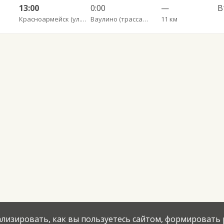
13:00
0:00
—
В
Красноармейск (ул. 1 Мая, 10)
Ваулино (трасса Красноармейск пригород)
11 км
нализировать, как вы пользуетесь сайтом, формировать