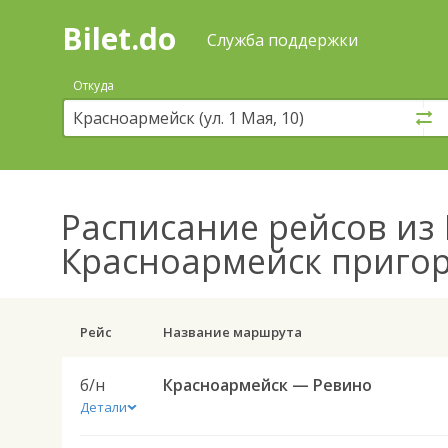
Bilet.do
—
Bilet.do
Поиск
Служба поддержки
и
покупка
Откуда
билетов
на
автобус
онлайн
Расписание рейсов
из 
Красноармейск приго
Рейс
Название маршрута
б/н
Красноармейск — Ревино
Детали