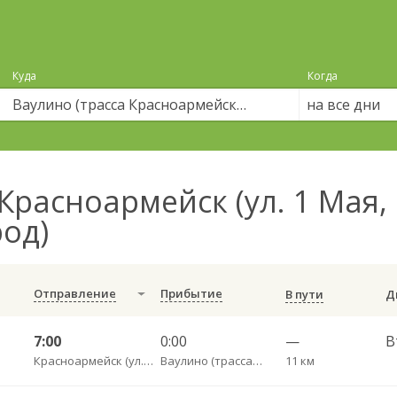
Куда
Когда
на все дни
Красноармейск (ул. 1 Мая, 
род)
Отправление
Прибытие
В пути
7:00
0:00
—
В
Красноармейск (ул. 1 Мая, 10)
Ваулино (трасса Красноармейск пригород)
11 км