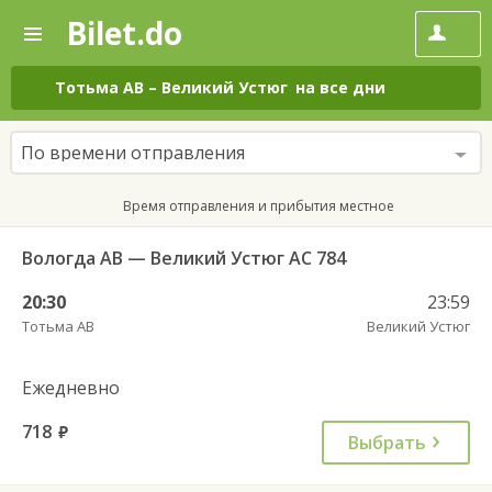
Bilet.do
—
Bilet.do
Поиск
и
покупка
Тотьма АВ
–
Великий Устюг
на все дни
билетов
на
автобус
По времени отправления
онлайн
Время отправления и прибытия местное
Вологда АВ — Великий Устюг АС 784
20:30
23:59
Тотьма АВ
Великий Устюг
Ежедневно
718
руб.
Выбрать