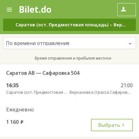
Bilet.do
—
Bilet.do
Поиск
и
покупка
Саратов (ост. Предмостовая площадь)
–
Верхазовка (трасса Сафаровка)
билетов
на
автобус
По времени отправления
онлайн
Время отправления и прибытия местное
Саратов АВ — Сафаровка 504
16:35
21:00
Саратов (ост. Предмостовая площадь)
Верхазовка (трасса Сафаровка)
Ежедневно
1 160
руб.
Выбрать