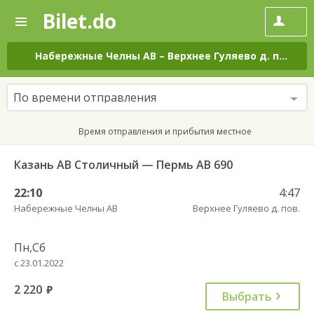
Bilet.do
—
Bilet.do
Поиск
и
покупка
Набережные Челны АВ
–
Верхнее Гуляево д. пов.
на
билетов
на
автобус
По времени отправления
онлайн
Время отправления и прибытия местное
Казань АВ Столичный — Пермь АВ 690
22:10
4:47
Набережные Челны АВ
Верхнее Гуляево д. пов.
Пн,Сб
с 23.01.2022
2 220
руб.
Выбрать