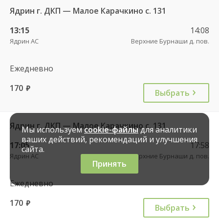
Ядрин г. ДКП — Малое Карачкино с. 131
13:15
14:08
Ядрин АС
Верхние Бурнаши д. пов.
Ежедневно
170
руб.
Выбрать
Ядрин г. ДКП — Малое Карачкино с. 131
Мы используем
cookie-файлы
для аналитики
ваших действий, рекомендаций и улучшения
17:05
17:58
сайта.
Ядрин АС
Верхние Бурнаши д. пов.
Принять
Ежедневно
170
руб.
Выбрать