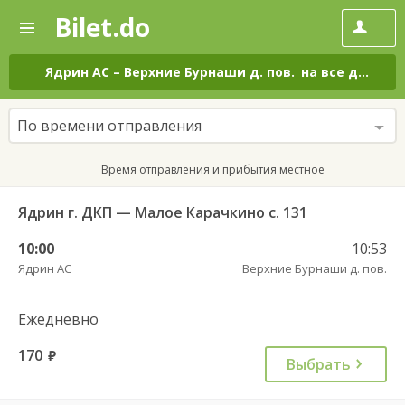
Bilet.do
—
Bilet.do
Поиск
и
покупка
Ядрин АС
–
Верхние Бурнаши д. пов.
на все дни
билетов
на
автобус
По времени отправления
онлайн
Время отправления и прибытия местное
Ядрин г. ДКП — Малое Карачкино с. 131
10:00
10:53
Ядрин АС
Верхние Бурнаши д. пов.
Ежедневно
170
руб.
Выбрать