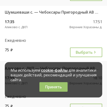
Шумшеваши с. — Чебоксары Пригородный АВ 734
17:35
17:51
Аликово с. ДКП
Верхние Хоразаны д.
Ежедневно
75
руб.
Выбрать
Аликово с. ДКП — Чебоксары Пригородный АВ 520
Мы используем
cookie-файлы
для аналитики
ваших действий, рекомендаций и улучшения
17:55
18:10
сайта.
Аликово с. ДКП
Верхние Хоразаны д.
Принять
Ежедневно
75
руб.