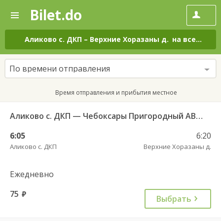
Bilet.do
—
Bilet.do
Поиск
и
покупка
Аликово с. ДКП
–
Верхние Хоразаны д.
на все дни
билетов
на
автобус
По времени отправления
онлайн
Время отправления и прибытия местное
Аликово с. ДКП — Чебоксары Пригородный АВ 520
6:05
6:20
Аликово с. ДКП
Верхние Хоразаны д.
Ежедневно
75
руб.
Выбрать