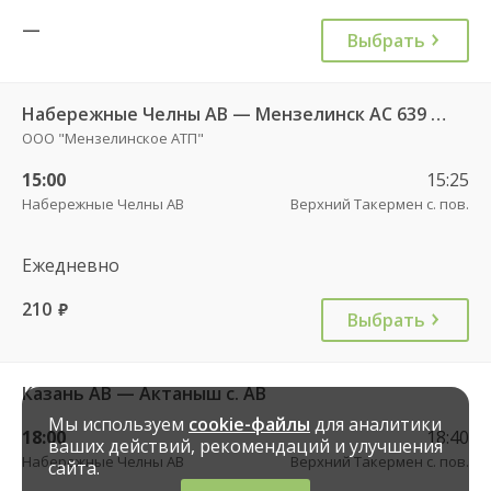
—
Выбрать
Набережные Челны АВ — Мензелинск АС 639 РТ
ООО "Мензелинское АТП"
15:00
15:25
Набережные Челны АВ
Верхний Такермен с. пов.
Ежедневно
210
руб.
Выбрать
Казань АВ — Актаныш с. АВ
Мы используем
cookie-файлы
для аналитики
18:00
18:40
ваших действий, рекомендаций и улучшения
Набережные Челны АВ
Верхний Такермен с. пов.
сайта.