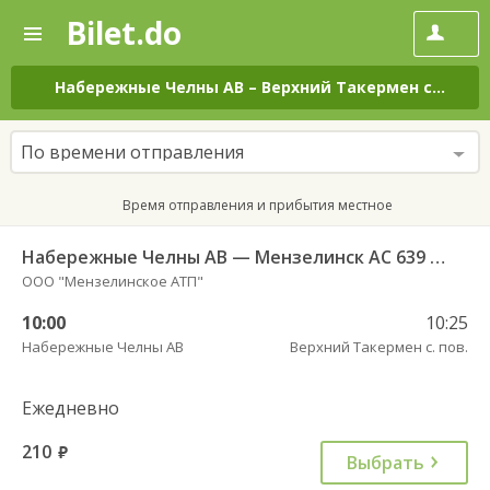
Bilet.do
—
Bilet.do
Поиск
и
покупка
Набережные Челны АВ
–
Верхний Такермен с. пов.
билетов
на
автобус
По времени отправления
онлайн
Время отправления и прибытия местное
Набережные Челны АВ — Мензелинск АС 639 РТ
ООО "Мензелинское АТП"
10:00
10:25
Набережные Челны АВ
Верхний Такермен с. пов.
Ежедневно
210
руб.
Выбрать