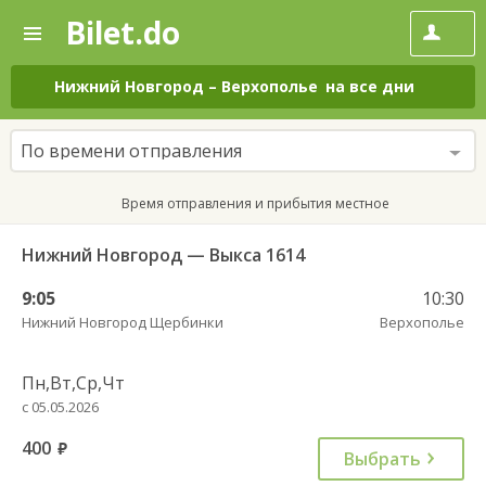
Bilet.do
—
Bilet.do
Поиск
и
покупка
Нижний Новгород
–
Верхополье
на все дни
билетов
на
автобус
По времени отправления
онлайн
Время отправления и прибытия местное
Нижний Новгород — Выкса 1614
9:05
10:30
Нижний Новгород Щербинки
Верхополье
Пн,Вт,Ср,Чт
с 05.05.2026
400
руб.
Выбрать