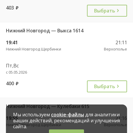
403
руб.
Выбрать
Нижний Новгород — Выкса 1614
19:41
21:11
Нижний Новгород Щербинки
Верхополье
Пт,Вс
с 05.05.2026
400
руб.
Выбрать
Нижний Новгород — Кулебаки 615
Мы используем
cookie-файлы
для аналитики
19:55
21:16
ваших действий, рекомендаций и улучшения
Нижний Новгород Щербинки
Верхополье
сайта.