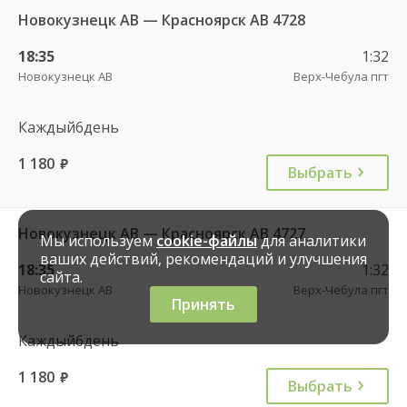
Новокузнецк АВ — Красноярск АВ 4728
18:35
1:32
Новокузнецк АВ
Верх-Чебула пгт
Каждый6день
1 180
руб.
Выбрать
Новокузнецк АВ — Красноярск АВ 4727
Мы используем
cookie-файлы
для аналитики
ваших действий, рекомендаций и улучшения
18:35
1:32
сайта.
Новокузнецк АВ
Верх-Чебула пгт
Принять
Каждый6день
1 180
руб.
Выбрать