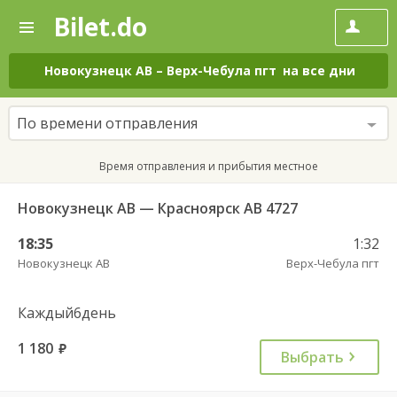
Bilet.do
—
Bilet.do
Поиск
и
покупка
Новокузнецк АВ
–
Верх-Чебула пгт
на все дни
билетов
на
автобус
По времени отправления
онлайн
Время отправления и прибытия местное
Новокузнецк АВ — Красноярск АВ 4727
18:35
1:32
Новокузнецк АВ
Верх-Чебула пгт
Каждый6день
1 180
руб.
Выбрать