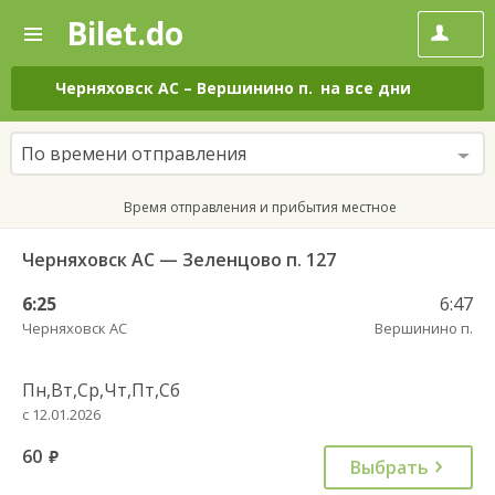
Bilet.do
—
Bilet.do
Поиск
и
покупка
Черняховск АС
–
Вершинино п.
на все дни
билетов
на
автобус
По времени отправления
онлайн
Время отправления и прибытия местное
Черняховск АС — Зеленцово п. 127
6:25
6:47
Черняховск АС
Вершинино п.
Пн,Вт,Ср,Чт,Пт,Сб
с 12.01.2026
60
руб.
Выбрать