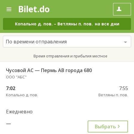
Bilet.do
—
Bilet.do
Поиск
и
покупка
Копально д. пов.
–
Ветляны п. пов.
на все дни
билетов
на
автобус
По времени отправления
онлайн
Время отправления и прибытия местное
Чусовой АС — Пермь АВ города 680
ООО "АБС"
7:02
7:55
Копально д. пов.
Ветляны п. пов.
Ежедневно
—
Выбрать