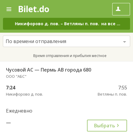
Bilet.do
—
Bilet.do
Поиск
и
покупка
Никифорово д. пов.
–
Ветляны п. пов.
на все дни
билетов
на
автобус
По времени отправления
онлайн
Время отправления и прибытия местное
Чусовой АС — Пермь АВ города 680
ООО "АБС"
7:24
7:55
Никифорово д. пов.
Ветляны п. пов.
Ежедневно
—
Выбрать