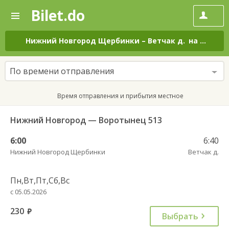
Bilet.do
—
Bilet.do
Поиск
и
покупка
Нижний Новгород Щербинки
–
Ветчак д.
на все дни
билетов
на
автобус
По времени отправления
онлайн
Время отправления и прибытия местное
Нижний Новгород — Воротынец 513
6:00
6:40
Нижний Новгород Щербинки
Ветчак д.
Пн,Вт,Пт,Сб,Вс
с 05.05.2026
230
руб.
Выбрать