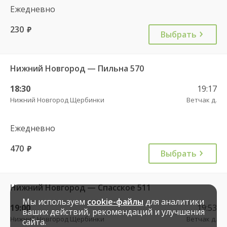
Ежедневно
230
руб.
Выбрать
Нижний Новгород — Пильна 570
18:30
19:17
Нижний Новгород Щербинки
Ветчак д.
Ежедневно
470
руб.
Выбрать
Нижний Новгород — Спасское 511
Мы используем
cookie-файлы
для аналитики
19:00
19:53
ваших действий, рекомендаций и улучшения
Нижний Новгород Щербинки
Ветчак д.
сайта.