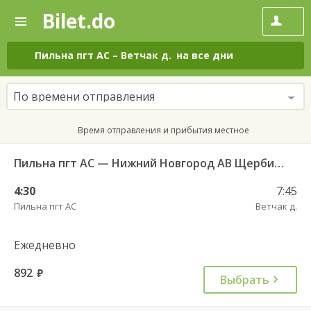
Bilet.do
—
Bilet.do
Поиск
и
покупка
Пильна пгт АС
–
Ветчак д.
на все дни
билетов
на
автобус
По времени отправления
онлайн
Время отправления и прибытия местное
Пильна пгт АС — Нижний Новгород АВ Щербинки
4:30
7:45
Пильна пгт АС
Ветчак д.
Ежедневно
892
руб.
Выбрать