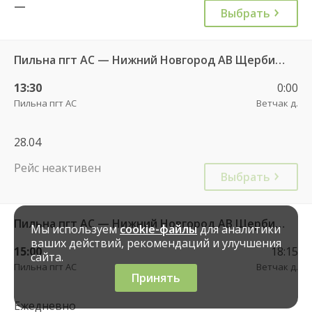
—
Выбрать
Пильна пгт АС — Нижний Новгород АВ Щербинки
13:30
0:00
Пильна пгт АС
Ветчак д.
28.04
Рейс неактивен
Выбрать
Пильна пгт АС — Нижний Новгород АВ Щербинки
Мы используем
cookie-файлы
для аналитики
ваших действий, рекомендаций и улучшения
15:00
18:15
сайта.
Пильна пгт АС
Ветчак д.
Принять
Ежедневно