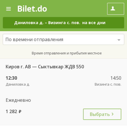
Bilet.do
—
Bilet.do
Поиск
и
покупка
Даниловка д.
–
Визинга с. пов.
на все дни
билетов
на
автобус
По времени отправления
онлайн
Время отправления и прибытия местное
Киров г. АВ — Сыктывкар ЖДВ 550
12:30
14:50
Даниловка д.
Визинга с. пов.
Ежедневно
1 282
руб.
Выбрать