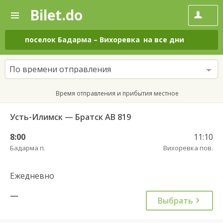
Bilet.do
—
Bilet.do
Поиск
и
покупка
поселок Бадарма
–
Вихоревка
на все дни
билетов
на
автобус
По времени отправления
онлайн
Время отправления и прибытия местное
Усть-Илимск — Братск АВ 819
8:00
11:10
Бадарма п.
Вихоревка пов.
Ежедневно
—
Выбрать