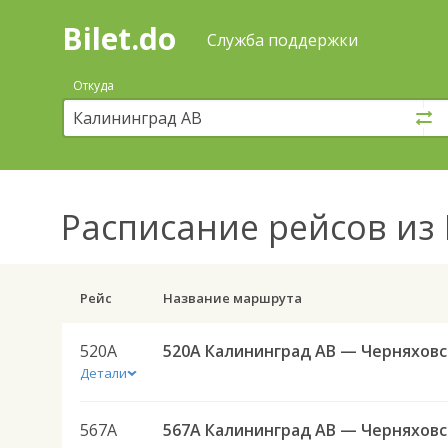
Bilet.do
—
Bilet.do
Поиск
Служба поддержки
и
покупка
Откуда
билетов
на
автобус
онлайн
Расписание рейсов
из 
Рейс
Название маршрута
520А
520А 
Детали
567А
567А Ка