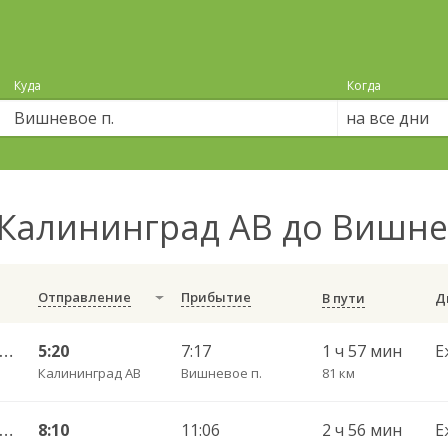
Куда
Когда
на все дни
Калининград АВ до Вишне
Отправление
Прибытие
В пути
Калининград АВ — Черняховск АС ч/з Домново п., Правдинск КДП
5:20
7:17
1 ч 57 мин
Е
Калининград АВ
Вишневое п.
81 км
лининград АВ — Черняховск АС ч/з Озерки п., Правдинск КДП, Железнодорожный КДП
8:10
11:06
2 ч 56 мин
Е