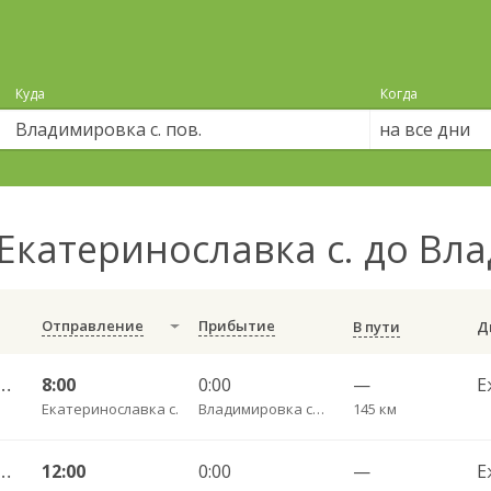
Куда
Когда
на все дни
Екатеринославка с. до Вла
Отправление
Прибытие
В пути
с. — Благовещенск АВ ч/з Тамбовка 511
8:00
0:00
—
Е
Екатеринославка с.
Владимировка с. пов.
145 км
с. — Благовещенск АВ ч/з Тамбовка 511
12:00
0:00
—
Е