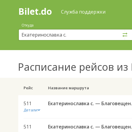
Bilet.do
—
Bilet.do
Поиск
Служба поддержки
и
покупка
Откуда
билетов
на
автобус
онлайн
Расписание рейсов
из 
Рейс
Название маршрута
511
Екатеринославка 
Детали
511
Екатеринославка 