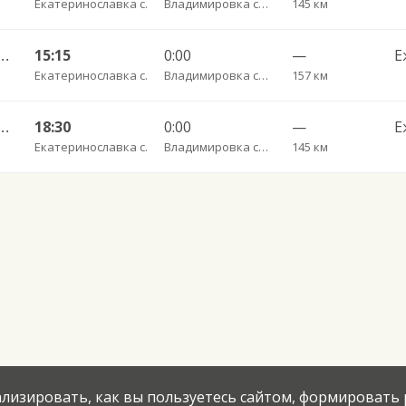
Екатеринославка с.
Владимировка с. пов.
145 км
с. — Благовещенск АВ ч/з Ивановку 512
15:15
0:00
—
Е
Екатеринославка с.
Владимировка с. пов.
157 км
с. — Благовещенск АВ ч/з Тамбовка 511
18:30
0:00
—
Е
Екатеринославка с.
Владимировка с. пов.
145 км
нализировать, как вы пользуетесь сайтом, формировать