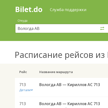
Bilet.do
—
Bilet.do
Поиск
Служба поддержки
и
покупка
Откуда
билетов
на
автобус
онлайн
Расписание рейсов
из 
Рейс
Название маршрута
713
Вологда АВ — Кириллов АС 713
Детали
713
Вологда АВ — Кириллов АС 713