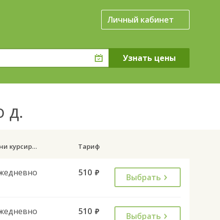
Личный кабинет
о д.
Дни курсирования
Тариф
жедневно
510
руб.
Выбрать
жедневно
510
руб.
Выбрать