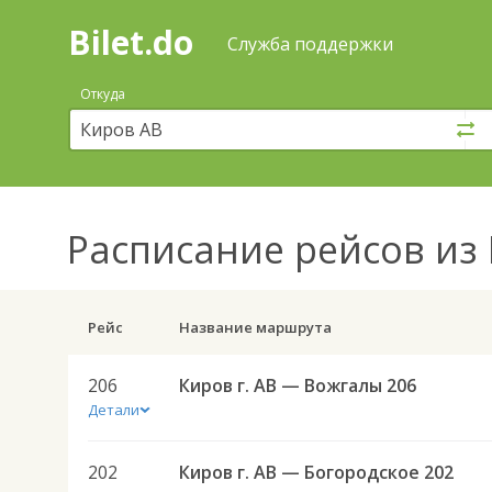
Bilet.do
—
Bilet.do
Поиск
Служба поддержки
и
покупка
Откуда
билетов
на
автобус
онлайн
Расписание рейсов
из 
Рейс
Название маршрута
206
Киров г. АВ — Вожгалы 206
Детали
202
Киров г. АВ — Богородское 202