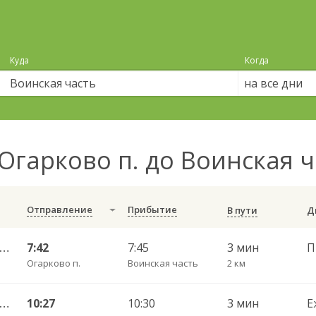
Куда
Когда
на все дни
Огарково п. до Воинская 
Отправление
Прибытие
В пути
огда АВ — Васильевское-Грибково 420
7:42
7:45
3 мин
Огарково п.
Воинская часть
2 км
огда АВ — Васильевское-Грибково 420
10:27
10:30
3 мин
Е