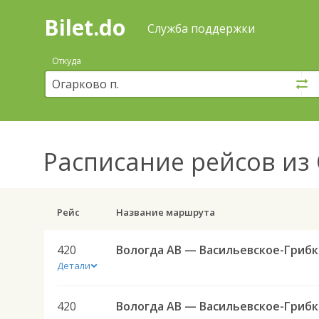
Bilet.do
—
Bilet.do
Поиск
Служба поддержки
и
покупка
Откуда
билетов
на
автобус
онлайн
Расписание рейсов
из 
Рейс
Название маршрута
420
Вол
Детали
420
Вол