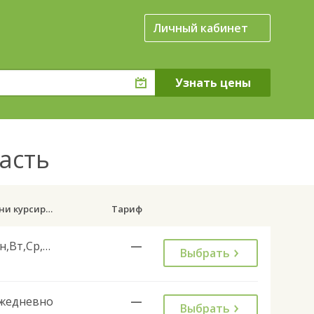
Личный кабинет
часть
Дни курсирования
Тариф
Пн,Вт,Ср,Чт,Пт
—
Выбрать
жедневно
—
Выбрать