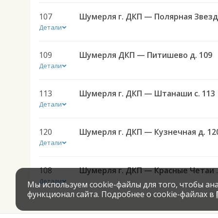
107
Детали
109
Шумерля ДКП — Питишево д. 109
Детали
113
Шумерля г. ДКП — Штанаши с. 113
Детали
120
Шумерля г. ДКП — Кузнечная д. 12
Детали
108
Шумерля г. Д
Детали
Мы используем cookie-файлы для того, чтобы а
функционал сайта. Подробнее о cookie-файлах в