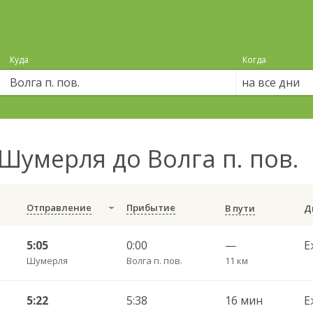
Куда
Когда
на все дни
Шумерля до Волга п. пов.
Отправление
Прибытие
В пути
5:05
0:00
—
Е
Шумерля
Волга п. пов.
11 км
5:22
5:38
16 мин
Е