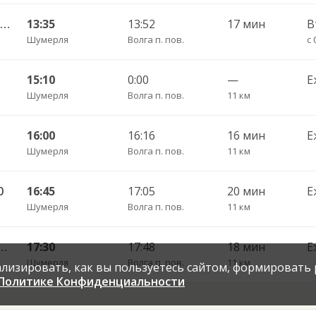
Шумерля г. ДКП — Полярная Звезда п. 107
13:35
13:52
17 мин
В
Шумерля
Волга п. пов.
с 
15:10
0:00
—
Е
Шумерля
Волга п. пов.
11 км
16:00
16:16
16 мин
Е
Шумерля
Волга п. пов.
11 км
0
16:45
17:05
20 мин
Е
Шумерля
Волга п. пов.
11 км
КП — Красные Четаи с. ДКП 108
17:30
17:48
18 мин
Е
Шумерля
Волга п. пов.
11 км
нализировать, как вы пользуетесь сайтом, формировать
Политике Конфиденциальности