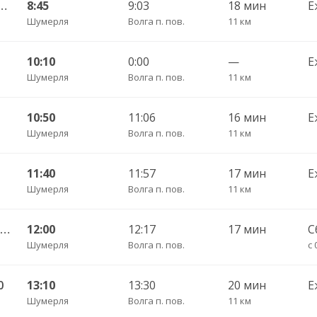
КП — Красные Четаи с. ДКП 108
8:45
9:03
18 мин
Е
Шумерля
Волга п. пов.
11 км
10:10
0:00
—
Е
Шумерля
Волга п. пов.
11 км
10:50
11:06
16 мин
Е
Шумерля
Волга п. пов.
11 км
11:40
11:57
17 мин
Е
Шумерля
Волга п. пов.
11 км
Шумерля г. ДКП — Полярная Звезда п. 107
12:00
12:17
17 мин
С
Шумерля
Волга п. пов.
с 
0
13:10
13:30
20 мин
Е
Шумерля
Волга п. пов.
11 км