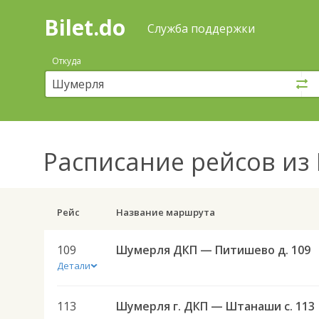
Bilet.do
—
Bilet.do
Поиск
Служба поддержки
и
покупка
Откуда
билетов
на
автобус
онлайн
Расписание рейсов
из 
Рейс
Название маршрута
109
Шумерля ДКП — Питишево д. 109
Детали
113
Шумерля г. ДКП — Штанаши с. 113