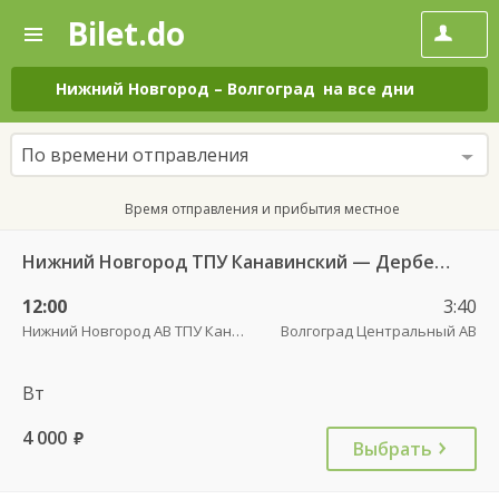
Bilet.do
—
Bilet.do
Поиск
и
покупка
Нижний Новгород
–
Волгоград
на все дни
билетов
на
автобус
По времени отправления
онлайн
Время отправления и прибытия местное
Нижний Новгород ТПУ Канавинский — Дербент Южный 7850
12:00
3:40
Нижний Новгород АВ ТПУ Канавинский
Волгоград Центральный АВ
Вт
4 000
руб.
Выбрать