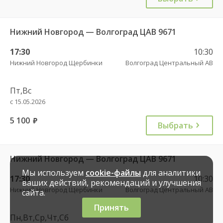
Нижний Новгород — Волгоград ЦАВ 9671
17:30
10:30
Нижний Новгород Щербинки
Волгоград Центральный АВ
Пт,Вс
с 15.05.2026
5 100
руб.
Выбрать
Нижний Новгород — Волгоград ЦАВ 9671
Мы используем
cookie-файлы
для аналитики
17:30
10:30
ваших действий, рекомендаций и улучшения
Нижний Новгород Щербинки
Волгоград Центральный АВ
сайта.
Принять
Пн,Вт,Ср,Чт,Сб