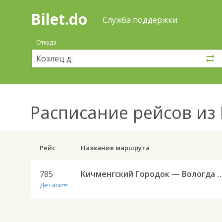
Bilet.do
—
Bilet.do
Поиск
Служба поддержки
и
покупка
Откуда
билетов
на
автобус
онлайн
Расписание рейсов
из 
Рейс
Название маршрута
785
Кичменгский Городок — Воло
Детали