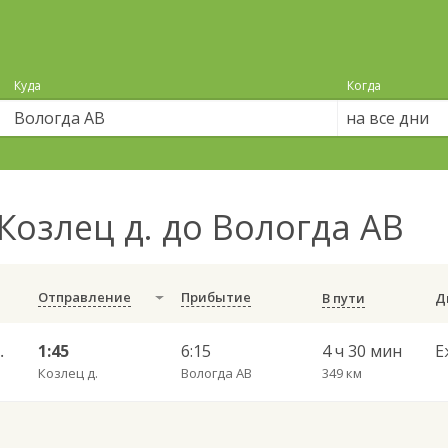
Куда
Когда
на все дни
Козлец д. до Вологда АВ
Отправление
Прибытие
В пути
гда АВ 785
1:45
6:15
4 ч 30 мин
Е
Козлец д.
Вологда АВ
349 км