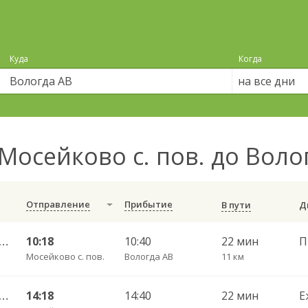
Куда
Когда
на все дни
Мосейково с. пов. до Вол
Отправление
Прибытие
В пути
во — Вологда АВ ч/з Лоста 411
10:18
10:40
22 мин
Мосейково с. пов.
Вологда АВ
11 км
во — Вологда АВ ч/з Лоста 411
14:18
14:40
22 мин
Е