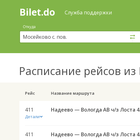
Bilet.do
—
Bilet.do
Поиск
Служба поддержки
и
покупка
Откуда
билетов
на
автобус
онлайн
Расписание рейсов
из 
Рейс
Название маршрута
411
Надее
Детали
411
Надее