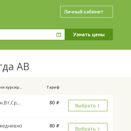
Личный кабинет
огда АВ
Дни курсирования
Тариф
Пн,Вт,Ср,Чт,Пт
80
руб.
Выбрать
жедневно
80
руб.
Выбрать