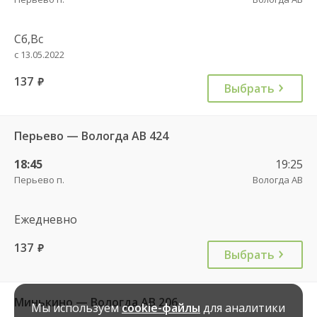
Сб,Вс
с 13.05.2022
137
руб.
Выбрать
Перьево — Вологда АВ 424
18:45
19:25
Перьево п.
Вологда АВ
Ежедневно
137
руб.
Выбрать
Минькино — Вологда АВ 206
Мы используем
cookie-файлы
для аналитики