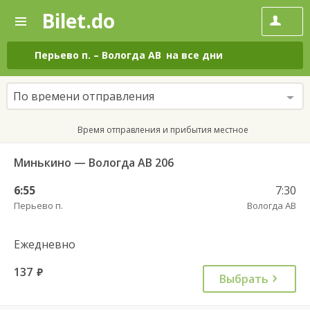
Bilet.do
—
Bilet.do
Поиск
и
покупка
Перьево п.
–
Вологда АВ
на все дни
билетов
на
автобус
По времени отправления
онлайн
Время отправления и прибытия местное
Минькино — Вологда АВ 206
6:55
7:30
Перьево п.
Вологда АВ
Ежедневно
137
руб.
Выбрать