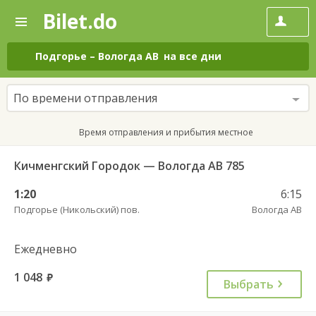
Bilet.do
—
Bilet.do
Поиск
и
покупка
Подгорье
–
Вологда АВ
на все дни
билетов
на
автобус
По времени отправления
онлайн
Время отправления и прибытия местное
Кичменгский Городок — Вологда АВ 785
1:20
6:15
Подгорье (Никольский) пов.
Вологда АВ
Ежедневно
1 048
руб.
Выбрать