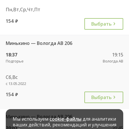
Пн,Вт,Ср,Чт,Пт
154
руб.
Выбрать
Минькино — Вологда АВ 206
18:37
19:15
Подгорье
Вологда АВ
Сб,Вс
с 13.05.2022
154
руб.
Выбрать
Минькино — Вологда АВ 206
Мы используем
cookie-файлы
для аналитики
ваших действий, рекомендаций и улучшения
20:07
20:45