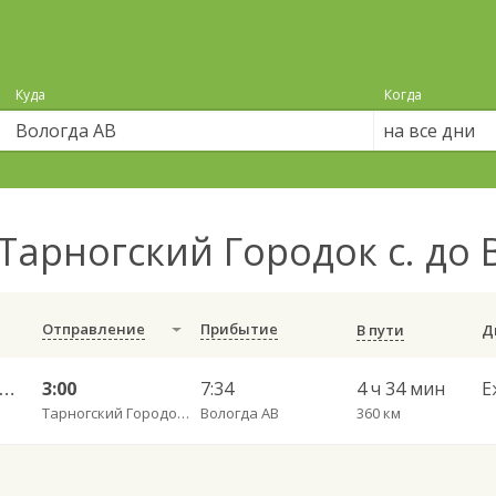
Куда
Когда
на все дни
Тарногский Городок с. до
Отправление
Прибытие
В пути
ногский Городок — Вологда АВ 783
3:00
7:34
4 ч 34 мин
Е
Тарногский Городок с.
Вологда АВ
360 км