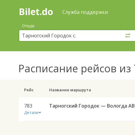
Bilet.do
—
Bilet.do
Поиск
Служба поддержки
и
покупка
Откуда
билетов
на
автобус
онлайн
Расписание рейсов
из 
Рейс
Название маршрута
783
Тар
Детали