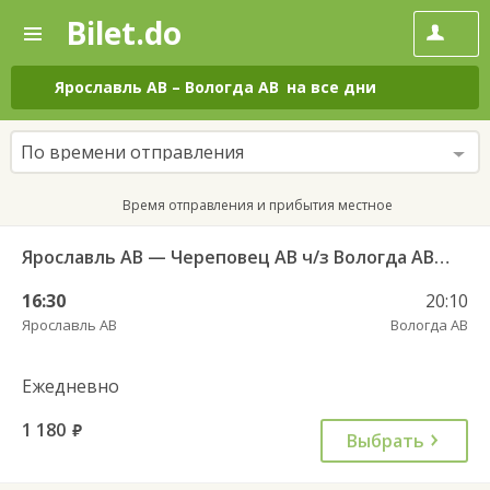
Bilet.do
—
Bilet.do
Поиск
и
покупка
Ярославль АВ
–
Вологда АВ
на все дни
билетов
на
автобус
По времени отправления
онлайн
Время отправления и прибытия местное
Ярославль АВ — Череповец АВ ч/з Вологда АВ 4515
16:30
20:10
Ярославль АВ
Вологда АВ
Ежедневно
1 180
руб.
Выбрать