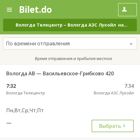
Bilet.do
—
Bilet.do
Поиск
и
покупка
Вологда Телецентр
–
Вологда АЗС Лукойл
на все дни
билетов
на
автобус
По времени отправления
онлайн
Время отправления и прибытия местное
Вологда АВ — Васильевское-Грибково 420
7:32
7:34
Вологда Телецентр
Вологда АЗС Лукойл
Пн,Вт,Ср,Чт,Пт
—
Выбрать