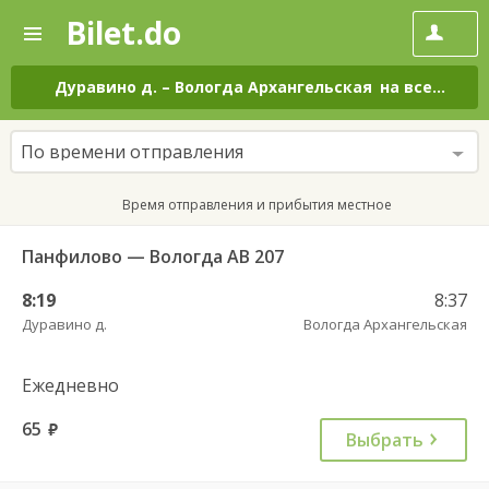
Bilet.do
—
Bilet.do
Поиск
и
покупка
Дуравино д.
–
Вологда Архангельская
на все дни
билетов
на
автобус
По времени отправления
онлайн
Время отправления и прибытия местное
Панфилово — Вологда АВ 207
8:19
8:37
Дуравино д.
Вологда Архангельская
Ежедневно
65
руб.
Выбрать