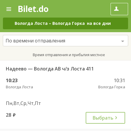
Bilet.do
—
Bilet.do
Поиск
и
покупка
Вологда Лоста
–
Вологда Горка
на все дни
билетов
на
автобус
По времени отправления
онлайн
Время отправления и прибытия местное
Надеево — Вологда АВ ч/з Лоста 411
10:23
10:31
Вологда Лоста
Вологда Горка
Пн,Вт,Ср,Чт,Пт
28
руб.
Выбрать