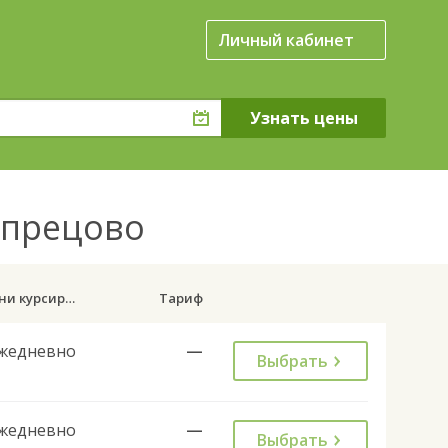
Личный кабинет
опрецово
Дни курсирования
Тариф
жедневно
—
Выбрать
жедневно
—
Выбрать