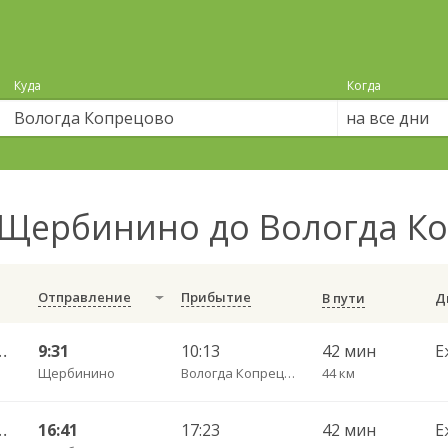
Куда
Когда
на все дни
Щербинино до Вологда К
Отправление
Прибытие
В пути
АВ ч/з Светилки 427
9:31
10:13
42 мин
Е
Щербинино
Вологда Копрецово
44 км
АВ ч/з Светилки 427
16:41
17:23
42 мин
Е