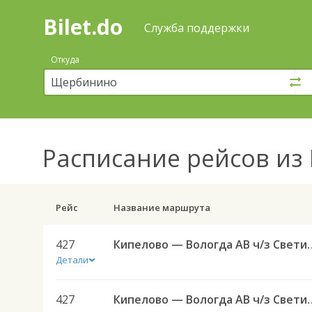
Bilet.do
—
Bilet.do
Поиск
Служба поддержки
и
покупка
Откуда
билетов
на
автобус
онлайн
Расписание рейсов
из 
Рейс
Название маршрута
427
Кипелово — Вологда 
Детали
427
Кипелово — Вологда 