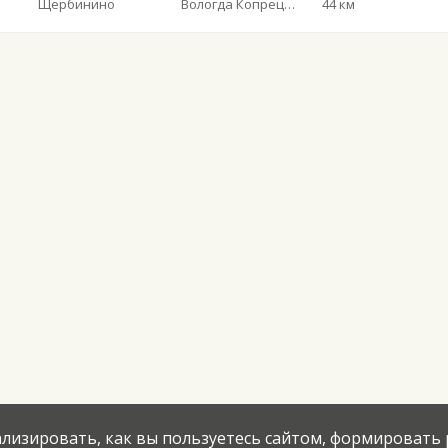
Щербинино
Вологда Копрецово
44 км
нализировать, как вы пользуетесь сайтом, формировать