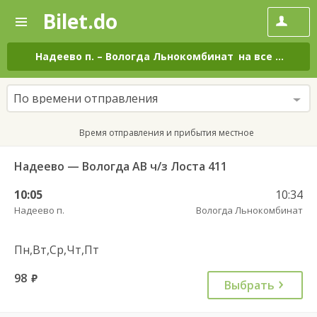
Bilet.do
—
Bilet.do
Поиск
и
покупка
Надеево п.
–
Вологда Льнокомбинат
на все дни
билетов
на
автобус
По времени отправления
онлайн
Время отправления и прибытия местное
Надеево — Вологда АВ ч/з Лоста 411
10:05
10:34
Надеево п.
Вологда Льнокомбинат
Пн,Вт,Ср,Чт,Пт
98
руб.
Выбрать