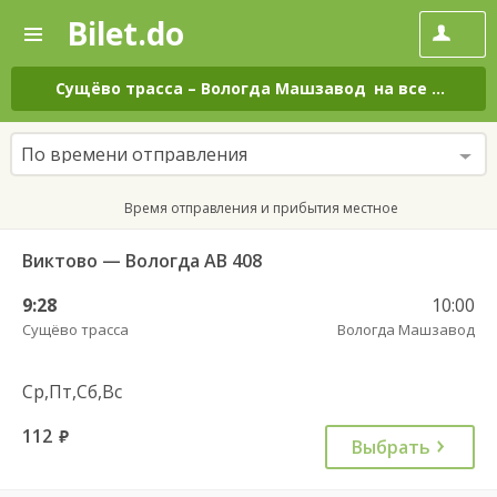
Bilet.do
—
Bilet.do
Поиск
и
покупка
Сущёво трасса
–
Вологда Машзавод
на все дни
билетов
на
автобус
По времени отправления
онлайн
Время отправления и прибытия местное
Виктово — Вологда АВ 408
9:28
10:00
Сущёво трасса
Вологда Машзавод
Ср,Пт,Сб,Вс
112
руб.
Выбрать