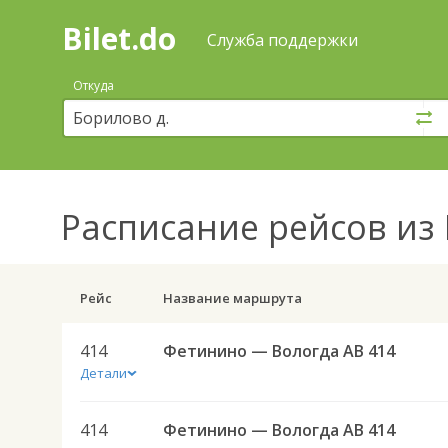
Bilet.do
—
Bilet.do
Поиск
Служба поддержки
и
покупка
Откуда
билетов
на
автобус
онлайн
Расписание рейсов
из 
Рейс
Название маршрута
414
Фетинино — Вологда АВ 414
Детали
414
Фетинино — Вологда АВ 414