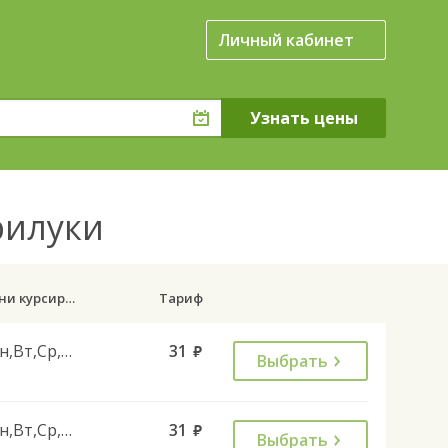
Личный кабинет
Прилуки
Дни курсирования
Тариф
Пн,Вт,Ср,Чт,Пт
31
руб.
Выбрать
Пн,Вт,Ср,Чт,Пт
31
руб.
Выбрать