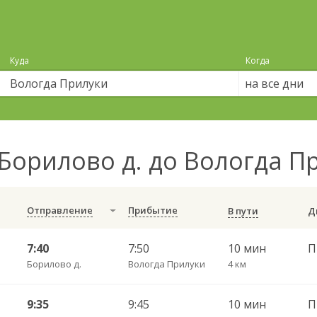
Куда
Когда
на все дни
Борилово д. до Вологда 
Отправление
Прибытие
В пути
7:40
7:50
10 мин
Борилово д.
Вологда Прилуки
4 км
9:35
9:45
10 мин