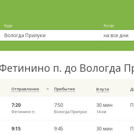
Куда
Когда
на все дни
Фетинино п. до Вологда 
Отправление
Прибытие
В пути
7:20
7:50
30 мин
Фетинино п.
Вологда Прилуки
14 км
9:15
9:45
30 мин