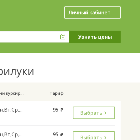
Личный кабинет
Прилуки
Дни курсирования
Тариф
Пн,Вт,Ср,Чт,Пт
95
руб.
Выбрать
Пн,Вт,Ср,Чт,Пт
95
руб.
Выбрать