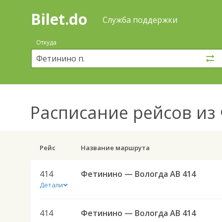
Bilet.do
—
Bilet.do
Поиск
Служба поддержки
и
покупка
Откуда
билетов
на
автобус
онлайн
Расписание рейсов
из 
Рейс
Название маршрута
414
Фетинино — Вологда АВ 414
Детали
414
Фетинино — Вологда АВ 414