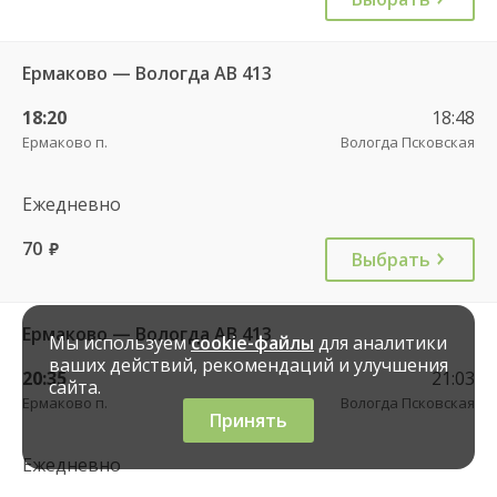
Ермаково — Вологда АВ 413
18:20
18:48
Ермаково п.
Вологда Псковская
Ежедневно
70
руб.
Выбрать
Ермаково — Вологда АВ 413
Мы используем
cookie-файлы
для аналитики
ваших действий, рекомендаций и улучшения
20:35
21:03
сайта.
Ермаково п.
Вологда Псковская
Принять
Ежедневно