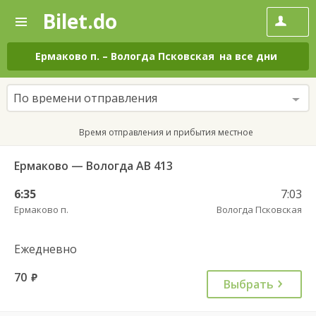
Bilet.do
—
Bilet.do
Поиск
и
покупка
Ермаково п.
–
Вологда Псковская
на все дни
билетов
на
автобус
По времени отправления
онлайн
Время отправления и прибытия местное
Ермаково — Вологда АВ 413
6:35
7:03
Ермаково п.
Вологда Псковская
Ежедневно
70
руб.
Выбрать