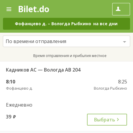
Bilet.do
—
Bilet.do
Поиск
и
покупка
Фофанцево д.
–
Вологда Рыбкино
на все дни
билетов
на
автобус
По времени отправления
онлайн
Время отправления и прибытия местное
Кадников АС — Вологда АВ 204
8:10
8:25
Фофанцево д.
Вологда Рыбкино
Ежедневно
39
руб.
Выбрать