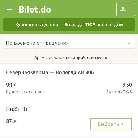
Bilet.do
—
Bilet.do
Поиск
и
покупка
Кузнецовка д. пов.
–
Вологда ТЮЗ
на все дни
билетов
на
автобус
По времени отправления
онлайн
Время отправления и прибытия местное
Северная Ферма — Вологда АВ 406
9:17
9:50
Кузнецовка д. пов.
Вологда ТЮЗ
Пн,Вт,Чт
87
руб.
Выбрать