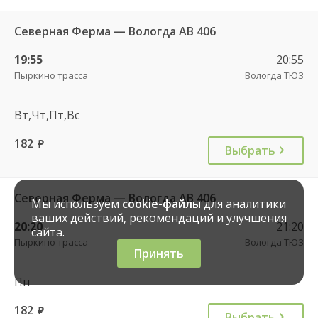
Северная Ферма — Вологда АВ 406
19:55
20:55
Пыркино трасса
Вологда ТЮЗ
Вт,Чт,Пт,Вс
182
руб.
Выбрать
Северная Ферма — Вологда АВ 406
Мы используем
cookie-файлы
для аналитики
ваших действий, рекомендаций и улучшения
20:20
21:20
сайта.
Пыркино трасса
Вологда ТЮЗ
Принять
Пн
182
руб.
Выбрать