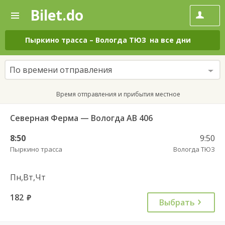
Bilet.do
—
Bilet.do
Поиск
и
покупка
Пыркино трасса
–
Вологда ТЮЗ
на все дни
билетов
на
автобус
По времени отправления
онлайн
Время отправления и прибытия местное
Северная Ферма — Вологда АВ 406
8:50
9:50
Пыркино трасса
Вологда ТЮЗ
Пн,Вт,Чт
182
руб.
Выбрать