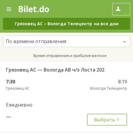
Bilet.do
—
Bilet.do
Поиск
и
покупка
Грязовец АС
–
Вологда Телецентр
на все дни
билетов
на
автобус
По времени отправления
онлайн
Время отправления и прибытия местное
Грязовец АС — Вологда АВ ч/з Лоста 202
7:30
8:19
Грязовец АС
Вологда Телецентр
Ежедневно
—
Выбрать