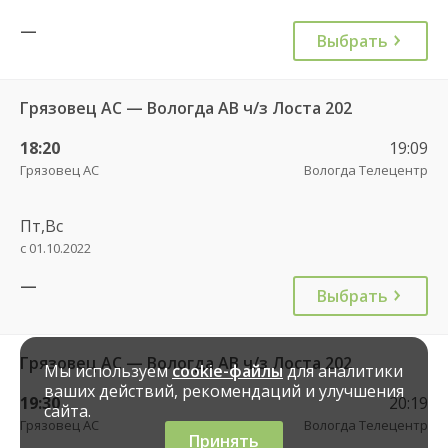
—
Выбрать
Грязовец АС — Вологда АВ ч/з Лоста 202
18:20
19:09
Грязовец АС
Вологда Телецентр
Пт,Вс
с 01.10.2022
—
Выбрать
Грязовец АС — Вологда АВ ч/з Лоста 202
Мы используем
cookie-файлы
для аналитики
ваших действий, рекомендаций и улучшения
19:30
20:19
сайта.
Грязовец АС
Вологда Телецентр
Принять