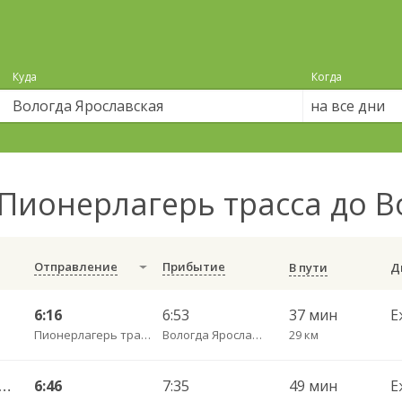
Куда
Когда
на все дни
Пионерлагерь трасса до В
Отправление
Прибытие
В пути
6:16
6:53
37 мин
Е
Пионерлагерь трасса
Вологда Ярославская
29 км
во — Вологда АВ ч/з Стризнево 416
6:46
7:35
49 мин
Е