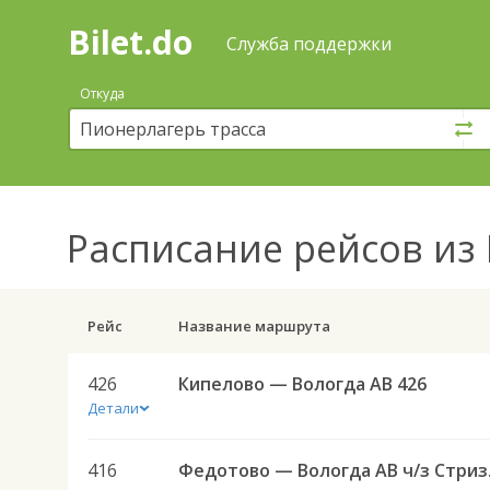
Bilet.do
—
Bilet.do
Поиск
Служба поддержки
и
покупка
Откуда
билетов
на
автобус
онлайн
Расписание рейсов
из 
Рейс
Название маршрута
426
Кипелово — Вологда АВ 426
Детали
416
Федото