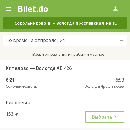
Bilet.do
—
Bilet.do
Поиск
и
покупка
Сокольниково д.
–
Вологда Ярославская
на все дни
билетов
на
автобус
По времени отправления
онлайн
Время отправления и прибытия местное
Кипелово — Вологда АВ 426
6:21
6:53
Сокольниково д.
Вологда Ярославская
Ежедневно
153
руб.
Выбрать