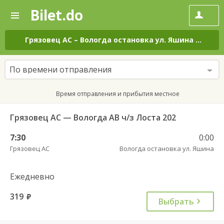
Bilet.do
—
Bilet.do
Поиск
и
покупка
Грязовец АС
–
Вологда остановка ул. Яшина
на все
билетов
на
автобус
По времени отправления
онлайн
Время отправления и прибытия местное
Грязовец АС — Вологда АВ ч/з Лоста 202
7:30
0:00
Грязовец АС
Вологда остановка ул. Яшина
Ежедневно
319
руб.
Выбрать