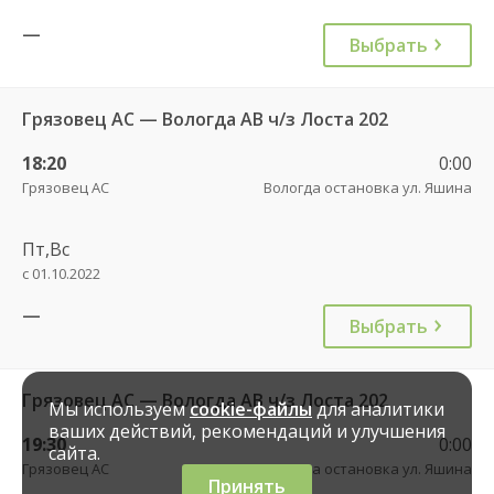
—
Выбрать
Грязовец АС — Вологда АВ ч/з Лоста 202
18:20
0:00
Грязовец АС
Вологда остановка ул. Яшина
Пт,Вс
с 01.10.2022
—
Выбрать
Грязовец АС — Вологда АВ ч/з Лоста 202
Мы используем
cookie-файлы
для аналитики
ваших действий, рекомендаций и улучшения
19:30
0:00
сайта.
Грязовец АС
Вологда остановка ул. Яшина
Принять